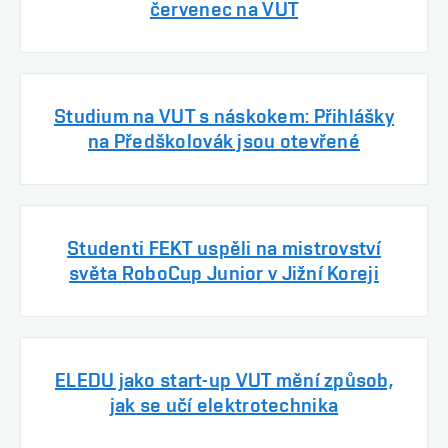
červenec na VUT
Studium na VUT s náskokem: Přihlášky
na Předškolovák jsou otevřené
Studenti FEKT uspěli na mistrovství
světa RoboCup Junior v Jižní Koreji
ELEDU jako start-up VUT mění způsob,
jak se učí elektrotechnika