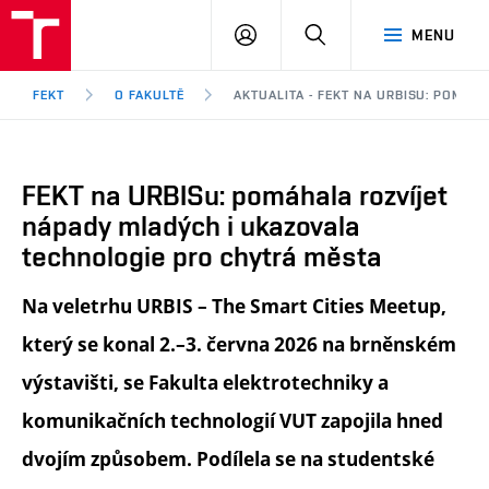
FEKT
PŘIHLÁSIT
HLEDAT
MENU
VUT
SE
Brno
FEKT
O FAKULTĚ
AKTUALITA - FEKT NA URBISU: POMÁ
FEKT na URBISu: pomáhala rozvíjet
nápady mladých i ukazovala
technologie pro chytrá města
Na veletrhu URBIS – The Smart Cities Meetup,
který se konal 2.–3. června 2026 na brněnském
výstavišti, se Fakulta elektrotechniky a
komunikačních technologií VUT zapojila hned
dvojím způsobem. Podílela se na studentské