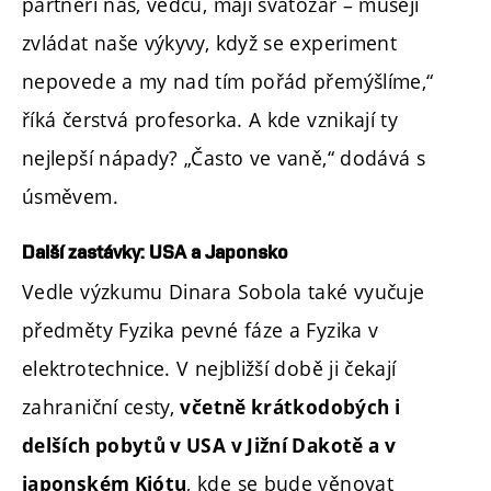
partneři nás, vědců, mají svatozář – musejí
zvládat naše výkyvy, když se experiment
nepovede a my nad tím pořád přemýšlíme,“
říká čerstvá profesorka. A kde vznikají ty
nejlepší nápady? „Často ve vaně,“ dodává s
úsměvem.
Další zastávky: USA a Japonsko
Vedle výzkumu Dinara Sobola také vyučuje
předměty Fyzika pevné fáze a Fyzika v
elektrotechnice. V nejbližší době ji čekají
zahraniční cesty,
včetně krátkodobých i
delších pobytů v USA v Jižní Dakotě a v
, kde se bude věnovat
japonském Kjótu