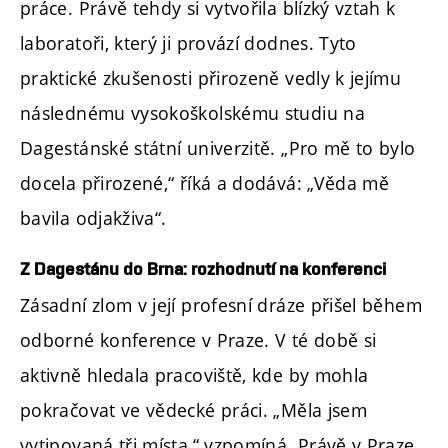
práce. Právě tehdy si vytvořila blízký vztah k
laboratoři, který ji provází dodnes. Tyto
praktické zkušenosti přirozeně vedly k jejímu
následnému vysokoškolskému studiu na
Dagestánské státní univerzitě. „Pro mě to bylo
docela přirozené,“ říká a dodává: „Věda mě
bavila odjakživa“.
Z Dagestánu do Brna: rozhodnutí na konferenci
Zásadní zlom v její profesní dráze přišel během
odborné konference v Praze. V té době si
aktivně hledala pracoviště, kde by mohla
pokračovat ve vědecké práci. „Měla jsem
vytipovaná tři místa,“ vzpomíná. Právě v Praze