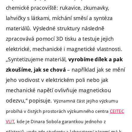
chemické pracoviště: rukavice, zkumavky,
lahvičky s látkami, míchání směsí a syntéza
materiálů. Výsledné struktury následně
zpracovává pomocí 3D tisku a testuje jejich
elektrické, mechanické i magnetické vlastnosti.
„Syntetizujeme materiál,
vyrobíme dílek a pak
– například jak se mění
zkoušíme, jak se chová
jeho vodivost v elektrickém poli nebo jak
mechanické napětí ovlivňuje magnetickou
odezvu,“ popisuje.
Významná část jejího výzkumu
probíhá v čistých prostorách výzkumného centra
CEITEC
VUT
, kde je Dinara Sobola garantkou jednoho z
přístrojů, vede zde studenty a laboratorní zázemí má k