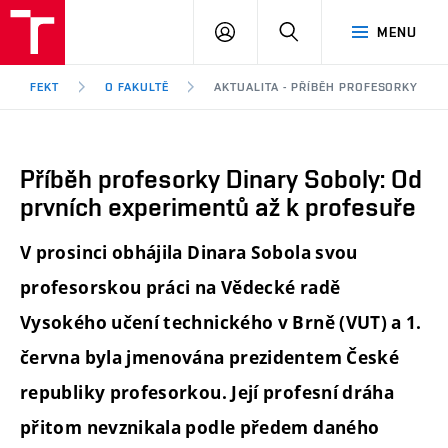
FEKT
PŘIHLÁSIT
HLEDAT
MENU
VUT
SE
Brno
FEKT
O FAKULTĚ
AKTUALITA - PŘÍBĚH PROFESORKY DI
Příběh profesorky Dinary Soboly: Od
prvních experimentů až k profesuře
V prosinci obhájila Dinara Sobola svou
profesorskou práci na Vědecké radě
Vysokého učení technického v Brně (VUT) a 1.
června byla jmenována prezidentem České
republiky profesorkou. Její profesní dráha
přitom nevznikala podle předem daného