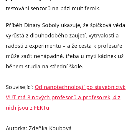
testování senzorů na bázi multiferoik.
Příběh Dinary Soboly ukazuje, že špičková věda
vyrůstá z dlouhodobého zaujetí, vytrvalosti a
radosti z experimentu – a že cesta k profesuře
může začít nenápadně, třeba u mytí kádnek už
během studia na střední škole.
Související:
Od nanotechnologií po stavebnictví:
VUT má 8 nových profesorů a profesorek, 4 z
nich jsou z FEKTu
Autorka: Zdeňka Koubová