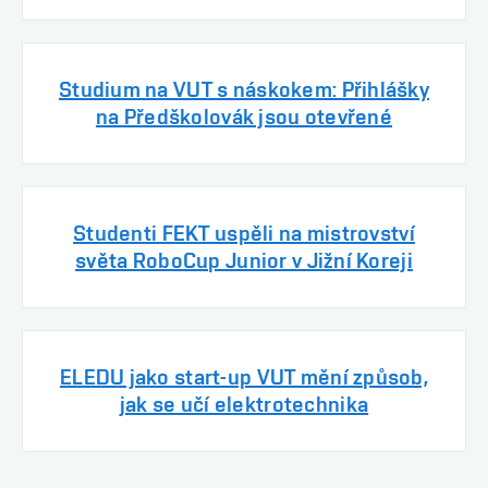
Studium na VUT s náskokem: Přihlášky
na Předškolovák jsou otevřené
Studenti FEKT uspěli na mistrovství
světa RoboCup Junior v Jižní Koreji
ELEDU jako start-up VUT mění způsob,
jak se učí elektrotechnika