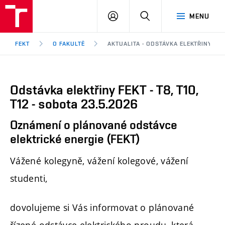
FEKT
PŘIHLÁSIT
HLEDAT
MENU
VUT
SE
Brno
FEKT
O FAKULTĚ
AKTUALITA - ODSTÁVKA ELEKTŘINY FEKT 
Odstávka elektřiny FEKT - T8, T10,
T12 - sobota 23.5.2026
Oznámení o plánované odstávce
elektrické energie (FEKT)
Vážené kolegyně, vážení kolegové, vážení
studenti,
dovolujeme si Vás informovat o plánované
řízené odstávce elektrického proudu, která