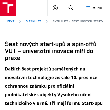
FEKT
PŘIHLÁSIT
HLEDAT
MENU
VUT
SE
Brno
FEKT
O FAKULTĚ
AKTUALITA - ŠEST NOVÝCH START-UPŮ 
Šest nových start-upů a spin-offů
VUT – univerzitní inovace míří do
praxe
Dalších šest projektů zaměřených na
inovativní technologie získalo 10. prosince
ochrannou známku pro oficiální
podnikatelské subjekty Vysokého učení
technického v Brně. Tři mají formu Start-upu