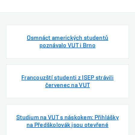
Osmnáct amerických studentů
poznávalo VUT i Brno
Francouzští studenti z ISEP strávili
červenec na VUT
Studium na VUT s náskokem: Přihlášky
na Předškolovák jsou otevřené