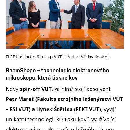
ELEDU didactic, Start-up VUT. | Autor: Václav Koníček
BeamShape – technologie elektronového
mikroskopu, která tiskne kov
Nový
, za nímž stojí absolventi
spin-off VUT
Petr Mareš (Fakulta strojního inženýrství VUT
, vyvíjí
– FSI VUT) a Hynek Štětina (FEKT VUT)
unikátní technologii 3D tisku kovů využívající
elektronový svazek namísto běžného laseru.