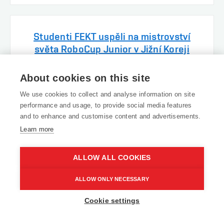
Studenti FEKT uspěli na mistrovství
světa RoboCup Junior v Jižní Koreji
About cookies on this site
We use cookies to collect and analyse information on site
ELEDU jako start-up VUT mění způsob,
performance and usage, to provide social media features
jak se učí elektrotechnika
and to enhance and customise content and advertisements.
Learn more
ALLOW ALL COOKIES
VÍCE AKTUALIT
ALLOW ONLY NECESSARY
Cookie settings