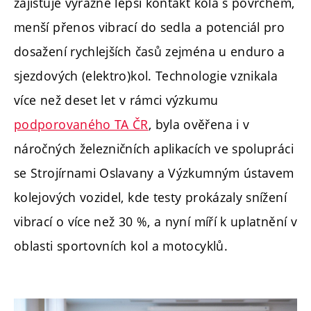
zajišťuje výrazně lepší kontakt kola s povrchem,
menší přenos vibrací do sedla a potenciál pro
dosažení rychlejších časů zejména u enduro a
sjezdových (elektro)kol. Technologie vznikala
více než deset let v rámci výzkumu
podporovaného TA ČR
, byla ověřena i v
náročných železničních aplikacích ve spolupráci
se Strojírnami Oslavany a Výzkumným ústavem
kolejových vozidel, kde testy prokázaly snížení
vibrací o více než 30 %, a nyní míří k uplatnění v
oblasti sportovních kol a motocyklů.