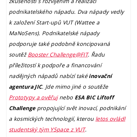
zkušenosti s rozvíjením a realizací
podnikatelského nápadu. Dva nápady vedly
k založení Start-upů VUT (Wattee a
MaNoSens). Podnikatelské nápady
podporuje také podobně koncipovaná
soutěž
Booster Challenge@FIT
. Řadu
příležitostí k podpoře a financování
nadějných nápadů nabízí také
inovační
. Jde mimo jiné o soutěže
agentura JIC
Prototypy a ověřuj
nebo
ESA BIC Liftoff
propojující svět inovací, podnikání
Challenge
a kosmických technologií, kterou
letos ovládl
studentský tým YSpace z VUT
.